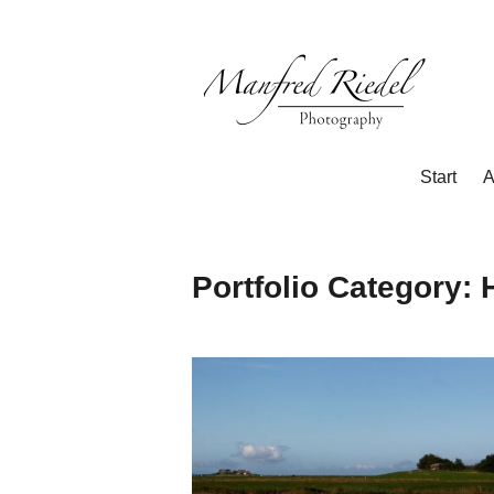
Zum
Inhalt
springen
Photography
Manfred
Start
A
Riedel
Portfolio Category: