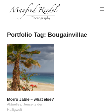
Zum
Inhalt
springen
Photography
Manfred
Portfolio Tag:
Bougainvillae
Riedel
Morro Jable – what else?
Aktuelles
,
Jenseits der
Halligwelt