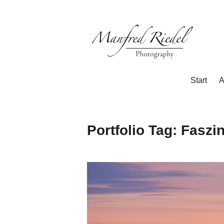
Zum
Inhalt
springen
Photography
Manfred
Start
A
Riedel
Portfolio Tag:
Faszin