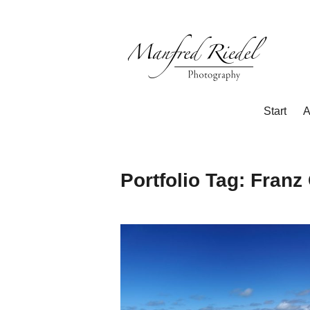
Zum
Inhalt
springen
Photography
Manfred
Start
A
Riedel
Portfolio Tag:
Franz