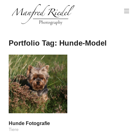
Zum
Inhalt
springen
Photography
Manfred
Portfolio Tag:
Hunde-Model
Riedel
Hunde Fotografie
Tiere