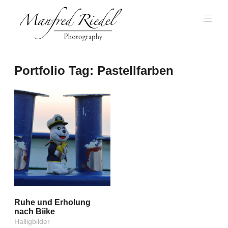
Zum
Inhalt
springen
Photography
Manfred
Portfolio Tag:
Pastellfarben
Riedel
Ruhe und Erholung
nach Biike
Halligbilder