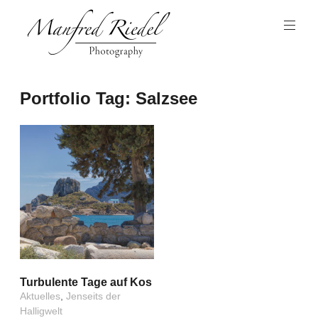
Zum
Inhalt
springen
Photography
Manfred
Portfolio Tag:
Salzsee
Riedel
Turbulente Tage auf Kos
Aktuelles
,
Jenseits der
Halligwelt