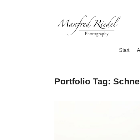
Zum
Inhalt
springen
Photography
Manfred
Start
A
Riedel
Portfolio Tag:
Schne