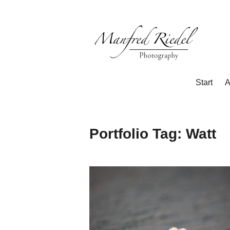
Zum
Inhalt
springen
Photography
Manfred
Start
A
Riedel
Portfolio Tag:
Watt