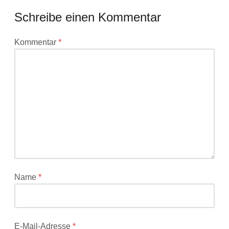
Schreibe einen Kommentar
Deine
Kommentar
*
E-
Mail-
Adresse
wird
nicht
veröffentlicht.
Erforderliche
Felder
sind
mit
*
Name
*
markiert
E-Mail-Adresse
*