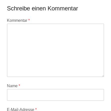
Schreibe einen Kommentar
Deine
Kommentar
*
E-
Mail-
Adresse
wird
nicht
veröffentlicht.
Erforderliche
Felder
sind
mit
*
Name
*
markiert
E-Mail-Adresse
*