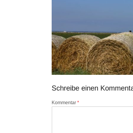
Schreibe einen Komment
Deine
Kommentar
*
E-
Mail-
Adresse
wird