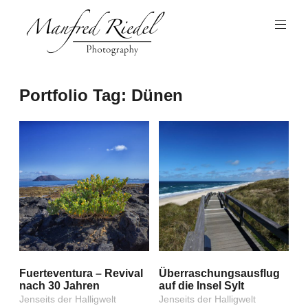
Zum
Inhalt
springen
Photography
Manfred
Portfolio Tag:
Dünen
Riedel
Fuerteventura – Revival
Überraschungsausflug
nach 30 Jahren
auf die Insel Sylt
Jenseits der Halligwelt
Jenseits der Halligwelt