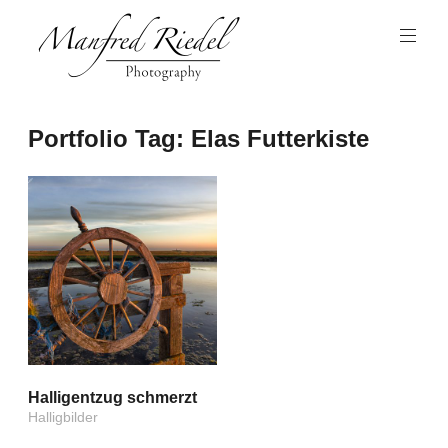
Zum
Inhalt
springen
Photography
Manfred
Portfolio Tag:
Elas Futterkiste
Riedel
Halligentzug schmerzt
Halligbilder