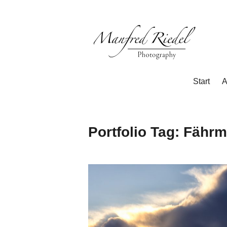
Zum
Inhalt
springen
Photography
Manfred
Start
A
Riedel
Portfolio Tag:
Fährm