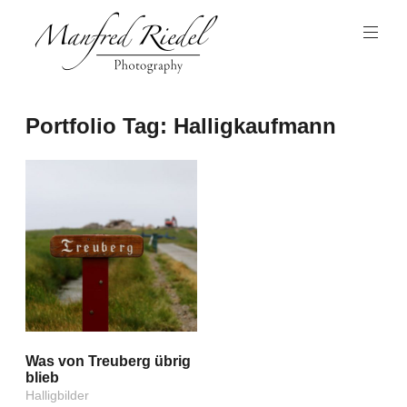
Zum
Inhalt
springen
Photography
Manfred
Portfolio Tag:
Halligkaufmann
Riedel
Was von Treuberg übrig
blieb
Halligbilder