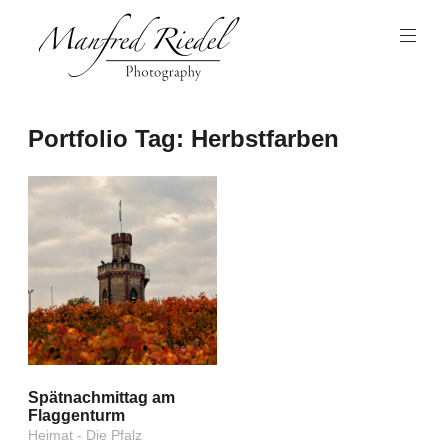
Zum
Inhalt
springen
Photography
Manfred
Portfolio Tag:
Herbstfarben
Riedel
Spätnachmittag am
Flaggenturm
Heimat - Die Pfalz