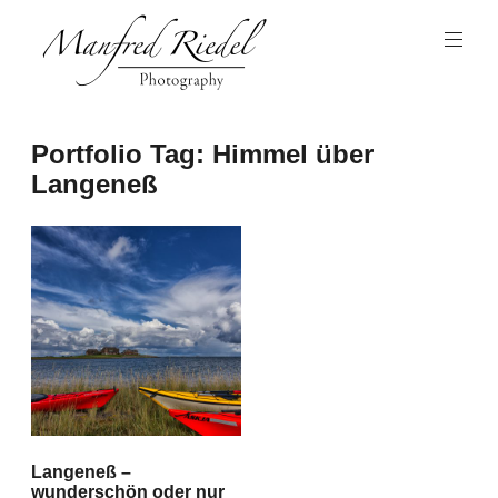
Zum
Inhalt
springen
Photography
Manfred
Portfolio Tag:
Himmel über
Riedel
Langeneß
Langeneß –
wunderschön oder nur