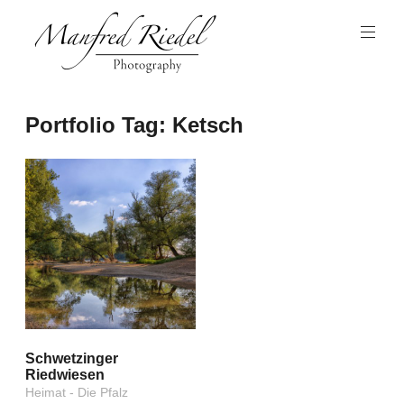
Zum
Inhalt
springen
Photography
Manfred
Portfolio Tag:
Ketsch
Riedel
Schwetzinger
Riedwiesen
Heimat - Die Pfalz