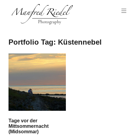
Zum
Inhalt
springen
Photography
Manfred
Portfolio Tag:
Küstennebel
Riedel
Tage vor der
Mittsommernacht
(Midsommar)