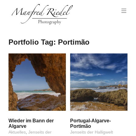
Zum
Inhalt
springen
Photography
Manfred
Portfolio Tag:
Portimão
Riedel
Wieder im Bann der
Portugal-Algarve-
Algarve
Portimão
Aktuelles
,
Jenseits der
Jenseits der Halligwelt