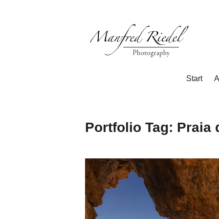
Zum
Inhalt
springen
Photography
Manfred
Start
A
Riedel
Portfolio Tag:
Praia 