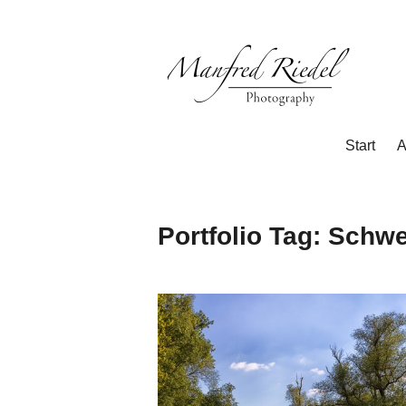
Zum
Inhalt
springen
Photography
Manfred
Start
A
Riedel
Portfolio Tag:
Schwe