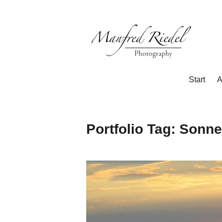
Zum
Inhalt
springen
Photography
Manfred
Start
A
Riedel
Portfolio Tag:
Sonne