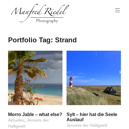
Zum
Inhalt
springen
Photography
Manfred
Portfolio Tag:
Strand
Riedel
Morro Jable – what else?
Sylt – hier hat die Seele
Auslauf
Aktuelles
,
Jenseits der
Jenseits der Halligwelt
Halligwelt