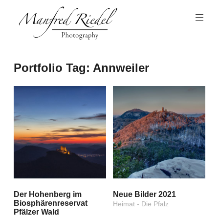
Zum
Inhalt
springen
Photography
Manfred
Portfolio Tag:
Annweiler
Riedel
Der Hohenberg im
Neue Bilder 2021
Biosphärenreservat
Heimat - Die Pfalz
Pfälzer Wald