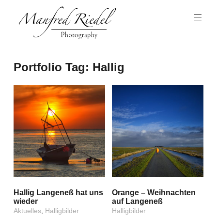
Zum
Inhalt
springen
Photography
Manfred
Portfolio Tag:
Hallig
Riedel
Hallig Langeneß hat uns
Orange – Weihnachten
wieder
auf Langeneß
Aktuelles
,
Halligbilder
Halligbilder